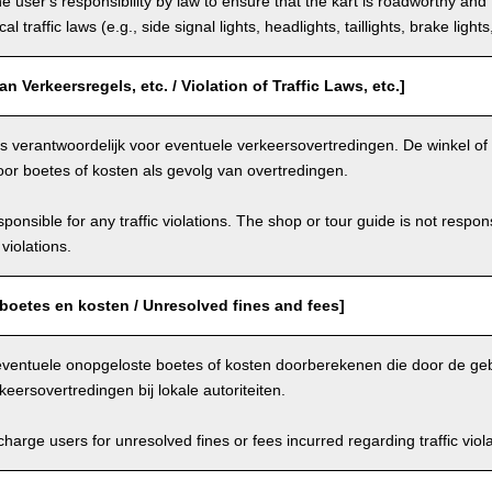
the user's responsibility by law to ensure that the kart is roadworthy and
al traffic laws (e.g., side signal lights, headlights, taillights, brake light
n Verkeersregels, etc. / Violation of Traffic Laws, etc.]
is verantwoordelijk voor eventuele verkeersovertredingen. De winkel of r
oor boetes of kosten als gevolg van overtredingen.
ponsible for any traffic violations. The shop or tour guide is not respons
violations.
boetes en kosten / Unresolved fines and fees]
eventuele onopgeloste boetes of kosten doorberekenen die door de geb
keersovertredingen bij lokale autoriteiten.
arge users for unresolved fines or fees incurred regarding traffic violat