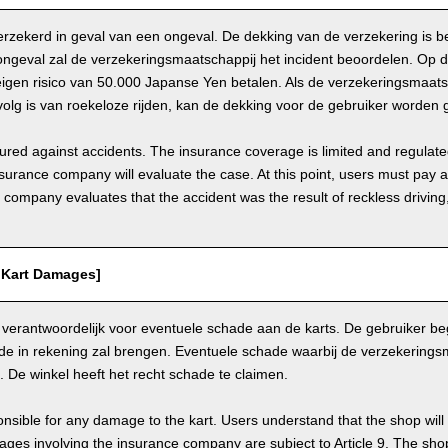
 verzekerd in geval van een ongeval. De dekking van de verzekering is b
ongeval zal de verzekeringsmaatschappij het incident beoordelen. Op
igen risico van 50.000 Japanse Yen betalen. Als de verzekeringsmaats
olg is van roekeloze rijden, kan de dekking voor de gebruiker worden 
nsured against accidents. The insurance coverage is limited and regulate
nsurance company will evaluate the case. At this point, users must pay 
e company evaluates that the accident was the result of reckless drivin
/ Kart Damages]
 verantwoordelijk voor eventuele schade aan de karts. De gebruiker beg
de in rekening zal brengen. Eventuele schade waarbij de verzekerings
9. De winkel heeft het recht schade te claimen.
nsible for any damage to the kart. Users understand that the shop will 
s involving the insurance company are subject to Article 9. The shop 