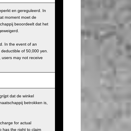
eperkt en gereguleerd. In
 dat moment moet de
chappij beoordeelt dat het
geweigerd.
d. In the event of an
a deductible of 50,000 yen.
g, users may not receive
rijpt dat de winkel
maatschappij betrokken is,
charge for actual
has the right to claim