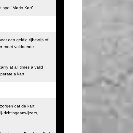
 spel 'Mario Kart'.
et een geldig rijbewijs of
ker moet voldoende
rry at all times a valid
operate a kart.
 zorgen dat de kart
j-richtingaanwijzers,