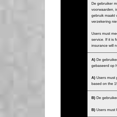
De gebruiker m
voorwaarden, is
gebruik maakt v
verzekering nie
Users must meet
service. If it 
insurance will n
A)
De gebruiker 
gebaseerd op h
A)
Users must po
based on the 1
B)
De gebruiker
B)
Users must ha