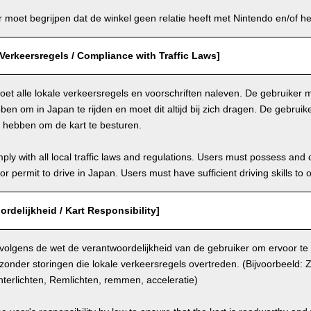
moet begrijpen dat de winkel geen relatie heeft met Nintendo en/of het
Verkeersregels / Compliance with Traffic Laws]
et alle lokale verkeersregels en voorschriften naleven. De gebruiker mo
en om in Japan te rijden en moet dit altijd bij zich dragen. De gebrui
n hebben om de kart te besturen.
ly with all local traffic laws and regulations. Users must possess and ca
 or permit to drive in Japan. Users must have sufficient driving skills to 
ordelijkheid / Kart Responsibility]
 volgens de wet de verantwoordelijkheid van de gebruiker om ervoor te
 zonder storingen die lokale verkeersregels overtreden. (Bijvoorbeeld: Zi
terlichten, Remlichten, remmen, acceleratie)