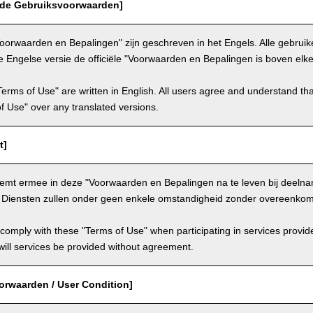
 de Gebruiksvoorwaarden]
oorwaarden en Bepalingen" zijn geschreven in het Engels. Alle gebru
e Engelse versie de officiële "Voorwaarden en Bepalingen is boven elke
Terms of Use" are written in English. All users agree and understand tha
 of Use" over any translated versions.
t]
temt ermee in deze "Voorwaarden en Bepalingen na te leven bij deeln
. Diensten zullen onder geen enkele omstandigheid zonder overeenkom
comply with these "Terms of Use" when participating in services provid
ill services be provided without agreement.
orwaarden / User Condition]