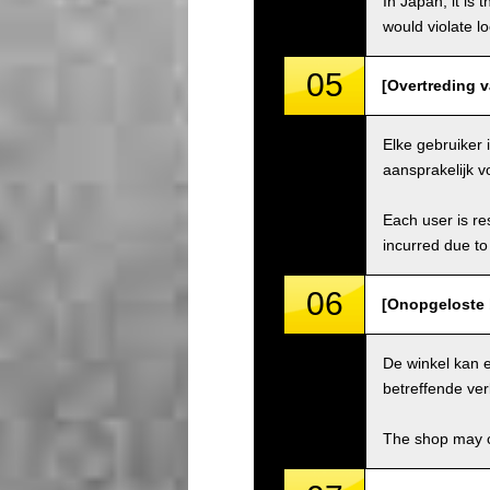
In Japan, it is 
would violate loc
05
[Overtreding va
Elke gebruiker 
aansprakelijk v
Each user is res
incurred due to 
06
[Onopgeloste 
De winkel kan 
betreffende ver
The shop may ch