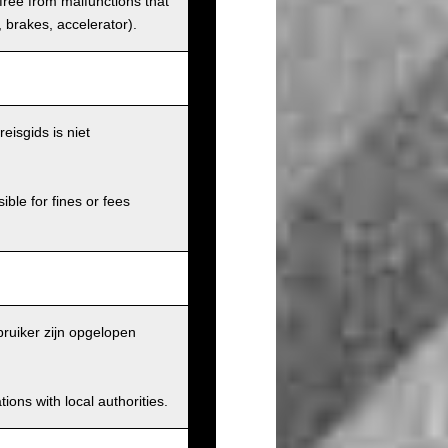
 free from malfunctions that
s, brakes, accelerator).
eisgids is niet
ible for fines or fees
ruiker zijn opgelopen
ions with local authorities.