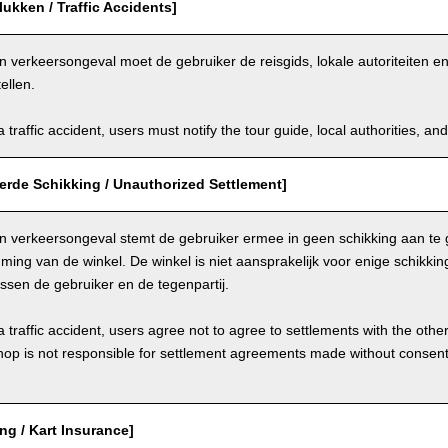
ukken / Traffic Accidents]
n verkeersongeval moet de gebruiker de reisgids, lokale autoriteiten 
ellen.
a traffic accident, users must notify the tour guide, local authorities, 
erde Schikking / Unauthorized Settlement]
en verkeersongeval stemt de gebruiker ermee in geen schikking aan te 
ming van de winkel. De winkel is niet aansprakelijk voor enige schikk
ssen de gebruiker en de tegenpartij.
a traffic accident, users agree not to agree to settlements with the othe
hop is not responsible for settlement agreements made without consen
ing / Kart Insurance]