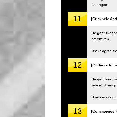
damages.
11
[Criminele Act
De gebruiker st
activiteiten.
Users agree tha
12
[Onderverhuur 
De gebruiker ma
winkel of reisgi
Users may not a
13
[Commercieel 