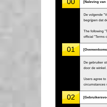
00
[Naleving van
De volgende "V
begrijpen dat d
The following "
official "Terms
01
[Overeenkoms
De gebruiker s
door de winkel
Users agree to 
circumstances w
02
[Gebruikersvo