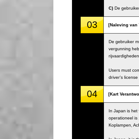
C)
De gebruiker 
03
[Naleving van 
De gebruiker mo
vergunning hebb
rijvaardighede
Users must comp
driver's license
04
[Kart Verantwo
In Japan is het
operationeel is
Koplampen, Ach