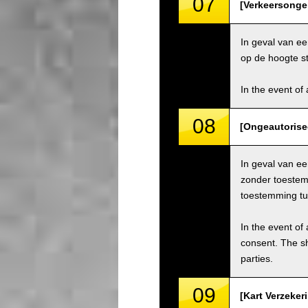
07
[Verkeersongel
In geval van ee
op de hoogte st
In the event of 
08
[Ongeautorise
In geval van e
zonder toestem
toestemming tu
In the event of 
consent. The s
parties.
09
[Kart Verzeker