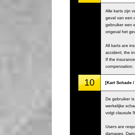
Alle karts zijn
geval van een 
gebruiker een e
ongeval het gev
All karts are i
accident, the i
If the insuranc
compensation.
10
[Kart Schade 
De gebruiker is
werkelijke scha
volgt clausule 
Users are respo
damages. Damage