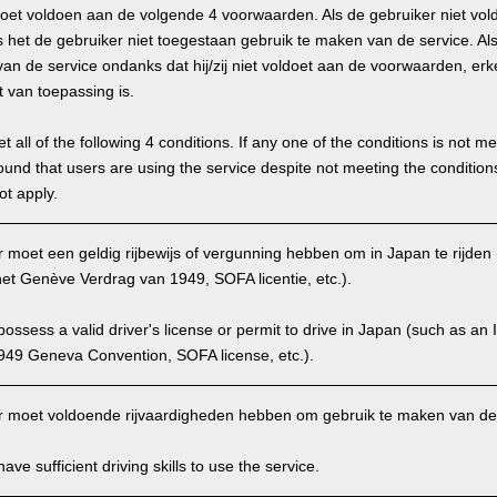
oet voldoen aan de volgende 4 voorwaarden. Als de gebruiker niet vo
 het de gebruiker niet toegestaan gebruik te maken van de service. Als 
an de service ondanks dat hij/zij niet voldoet aan de voorwaarden, erk
t van toepassing is.
 all of the following 4 conditions. If any one of the conditions is not m
is found that users are using the service despite not meeting the conditi
ot apply.
moet een geldig rijbewijs of vergunning hebben om in Japan te rijden (I
et Genève Verdrag van 1949, SOFA licentie, etc.).
ssess a valid driver's license or permit to drive in Japan (such as an I
949 Geneva Convention, SOFA license, etc.).
 moet voldoende rijvaardigheden hebben om gebruik te maken van de 
ve sufficient driving skills to use the service.