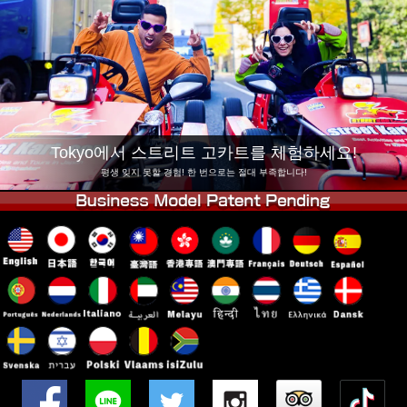
회사 정보
예약
지점 변경
도쿄 시나가와 #1
도쿄 아키하바라#1
도쿄 아키하바라#2
도쿄 시부야
도쿄 시부야 애넥스
도쿄 베이
Tokyo에서 스트리트 고카트를 체험하세요!
도쿄 아사쿠사
오사카
평생 잊지 못할 경험! 한 번으로는 절대 부족합니다!
오키나와