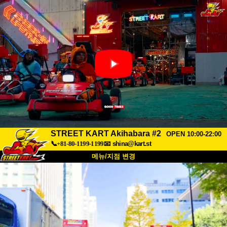
STREET KART Akihabara #2
OPEN 10:00-22:00
📞+81-80-1199-1199
📧
shina@kart.st
메뉴/지점 변경
최상단
소개
사양
가격
접근성
고객 리뷰
자주 묻는 질문