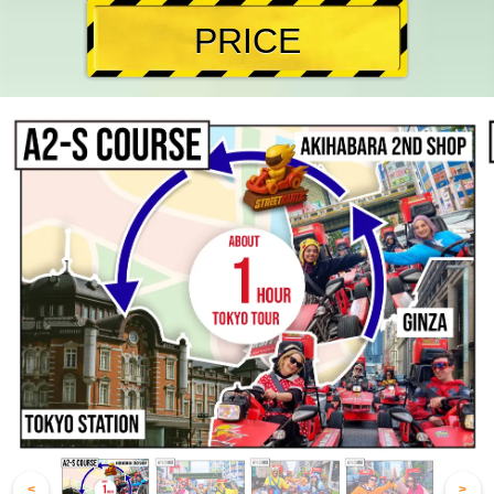
PRICE
<
>