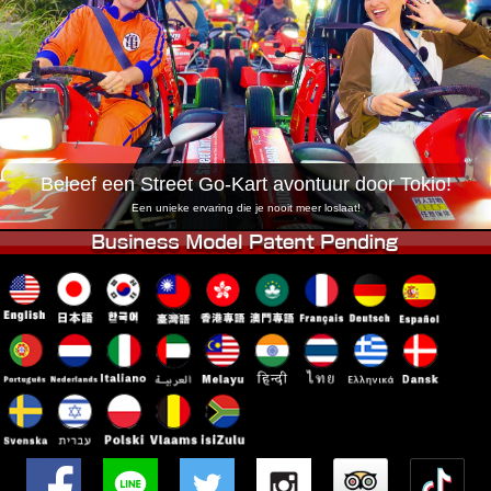
Bedrijf
Reserveren
Vestiging Wijzigen
Tokio Shinagawa
Tokio Akihabara#1
Tokio Akihabara#2
Tokio Shibuya
Tokio Shibuya Annex
Tokio Baai
Beleef een Street Go-Kart avontuur door Tokio!
Tokio Asakusa
Osaka
Een unieke ervaring die je nooit meer loslaat!
Okinawa