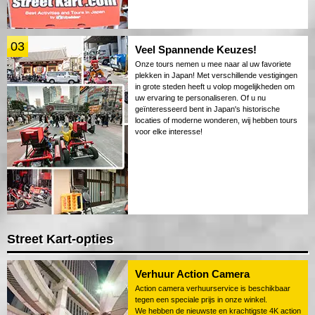
03
Veel Spannende Keuzes!
Onze tours nemen u mee naar al uw favoriete
plekken in Japan! Met verschillende vestigingen
in grote steden heeft u volop mogelijkheden om
uw ervaring te personaliseren. Of u nu
geïnteresseerd bent in Japan's historische
locaties of moderne wonderen, wij hebben tours
voor elke interesse!
Street Kart-opties
Verhuur Action Camera
Action camera verhuurservice is beschikbaar
tegen een speciale prijs in onze winkel.
We hebben de nieuwste en krachtigste 4K action