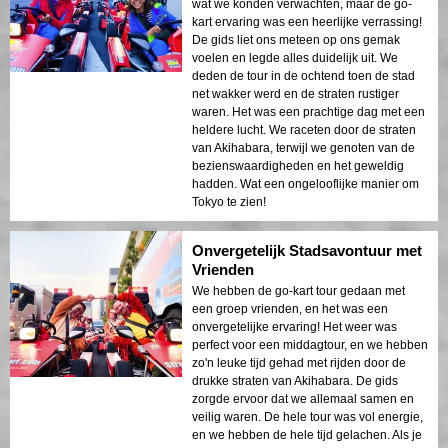
wat we konden verwachten, maar de go-
kart ervaring was een heerlijke verrassing!
De gids liet ons meteen op ons gemak
voelen en legde alles duidelijk uit. We
deden de tour in de ochtend toen de stad
net wakker werd en de straten rustiger
waren. Het was een prachtige dag met een
heldere lucht. We raceten door de straten
van Akihabara, terwijl we genoten van de
bezienswaardigheden en het geweldig
hadden. Wat een ongelooflijke manier om
Tokyo te zien!
Onvergetelijk Stadsavontuur met
Vrienden
We hebben de go-kart tour gedaan met
een groep vrienden, en het was een
onvergetelijke ervaring! Het weer was
perfect voor een middagtour, en we hebben
zo'n leuke tijd gehad met rijden door de
drukke straten van Akihabara. De gids
zorgde ervoor dat we allemaal samen en
veilig waren. De hele tour was vol energie,
en we hebben de hele tijd gelachen. Als je