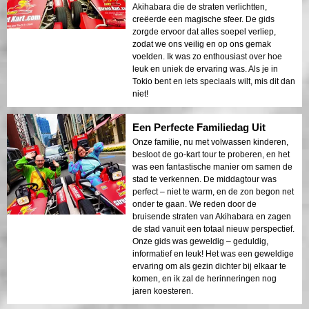
Akihabara die de straten verlichtten,
creëerde een magische sfeer. De gids
zorgde ervoor dat alles soepel verliep,
zodat we ons veilig en op ons gemak
voelden. Ik was zo enthousiast over hoe
leuk en uniek de ervaring was. Als je in
Tokio bent en iets speciaals wilt, mis dit dan
niet!
Een Perfecte Familiedag Uit
Onze familie, nu met volwassen kinderen,
besloot de go-kart tour te proberen, en het
was een fantastische manier om samen de
stad te verkennen. De middagtour was
perfect – niet te warm, en de zon begon net
onder te gaan. We reden door de
bruisende straten van Akihabara en zagen
de stad vanuit een totaal nieuw perspectief.
Onze gids was geweldig – geduldig,
informatief en leuk! Het was een geweldige
ervaring om als gezin dichter bij elkaar te
komen, en ik zal de herinneringen nog
jaren koesteren.