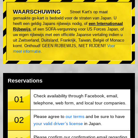
WAARSCHUWING
Street Kart's op maat
gemaakte go-kart is bedoeld voor de straten van Japan. U
heeft een geldig Japans rijbewijs nodig, of
een Internationaal
Rijbewijs
, of een SOFA-vergunning voor US Forces Japan, of
uw eigen rijbewijs met een officiële Japanse vertaling indien u
uit Zwitserland, Duitsland, Frankrijk, Taiwan, België of Monaco
komt. Onthoud! GEEN RIJBEWIJS, NIET RIJDEN!!
Voor
meer informatie
.
Reservations
Check availability through Facebook, email,
01
telephone, web form, and local tour companies.
Please agree to
our terms
and be sure to have
02
your valid driver’s license
in Japan.
Please confirm our confirmation email regarding