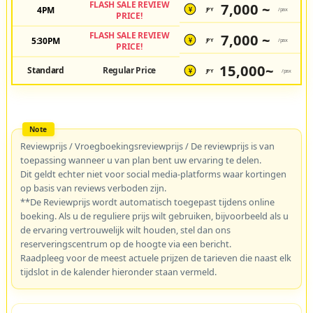
FLASH SALE REVIEW
7,000 ~
4PM
JPY
/pax
¥
PRICE!
FLASH SALE REVIEW
7,000 ~
5:30PM
JPY
/pax
¥
PRICE!
15,000~
Standard
Regular Price
JPY
/pax
¥
Reviewprijs / Vroegboekingsreviewprijs / De reviewprijs is van
toepassing wanneer u van plan bent uw ervaring te delen.
Dit geldt echter niet voor social media-platforms waar kortingen
op basis van reviews verboden zijn.
**De Reviewprijs wordt automatisch toegepast tijdens online
boeking. Als u de reguliere prijs wilt gebruiken, bijvoorbeeld als u
de ervaring vertrouwelijk wilt houden, stel dan ons
reserveringscentrum op de hoogte via een bericht.
Raadpleeg voor de meest actuele prijzen de tarieven die naast elk
tijdslot in de kalender hieronder staan vermeld.