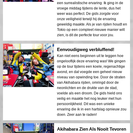
een surrealistische ervaring. Ik ging in de
vroege middag tijdens de lente, dus het
weer was perfect. De gids zorgde voor
onze veiligheid terwijl hij de ervaring
geweldig maakte. Als je van rijden houdt en
Tokio op een compleet nieuwe manier wilt
zien, is dit de perfecte tour voor jou.
Eenvoudigweg verbluffend!
Kan niet eens beginnen uit te leggen hoe
ongelooflijk deze ervaring was! We gingen
op de tour tijdens een koele, regenachtige
avond, en dat voegde een geheel nieuw
niveau van opwinding toe. Door de straten
van Akihabara rijden, omringd door de
neonlichten en de drukte van de stad,
voelde als een droom. De gids hield ons
veilig en maakte het nog leuker met hun
persoonlijkheid. Dit was een unieke
ervaring die ik in een hartslag opnieuw zou
doen. Zeer aan te raden!
Akihabara Zien Als Nooit Tevoren