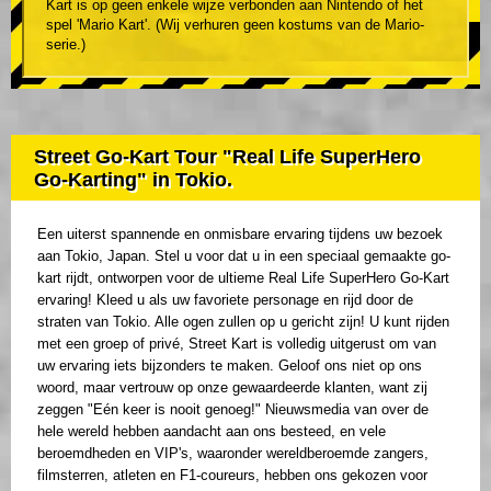
Kart is op geen enkele wijze verbonden aan Nintendo of het
spel 'Mario Kart'. (Wij verhuren geen kostums van de Mario-
serie.)
Street Go-Kart Tour "Real Life SuperHero
Go-Karting" in Tokio.
Een uiterst spannende en onmisbare ervaring tijdens uw bezoek
aan Tokio, Japan. Stel u voor dat u in een speciaal gemaakte go-
kart rijdt, ontworpen voor de ultieme Real Life SuperHero Go-Kart
ervaring! Kleed u als uw favoriete personage en rijd door de
straten van Tokio. Alle ogen zullen op u gericht zijn! U kunt rijden
met een groep of privé, Street Kart is volledig uitgerust om van
uw ervaring iets bijzonders te maken. Geloof ons niet op ons
woord, maar vertrouw op onze gewaardeerde klanten, want zij
zeggen "Eén keer is nooit genoeg!" Nieuwsmedia van over de
hele wereld hebben aandacht aan ons besteed, en vele
beroemdheden en VIP's, waaronder wereldberoemde zangers,
filmsterren, atleten en F1-coureurs, hebben ons gekozen voor