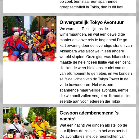
op zoek bent naar een spannende
groepsactiviteit in Tokio, dan is dit het!
Onvergetelijk Tokyo Avontuur
We waren in Tokio tijdens de
wintermaanden, en wat een geweldige
manier om onze reis te beginnen! De go-
kart ervaring door de levendige straten van
Akihabara was alsof we in een andere
wereld stapten. Onze gids was hilarisch en
maakte de hele rit een fluitje van een cent.
Het koude weer hield ons er niet van om
van elk moment te genieten, en we konden
zelfs de lichten van de Tokyo Tower in de
verte bewonderen. Het was een
spannende maar veilige avontuur, eentje
die we nooit zullen vergeten. Ik raad dit ten
zeerste aan voor iedereen die Tokio
bezoekt!
Gewoon adembenemend 's
nachts!
Wat een nacht! We gingen als stel op de
tour tijdens de zomer, en het was perfect.
De avondbries, met de neonlichten van