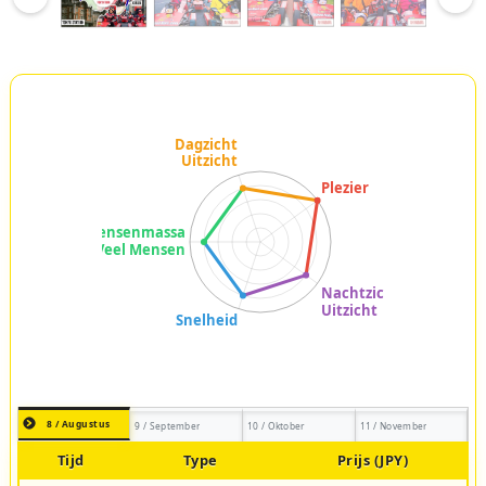
8 / Augustus
9 / September
10 / Oktober
11 / November
Tijd
Type
Prijs (JPY)