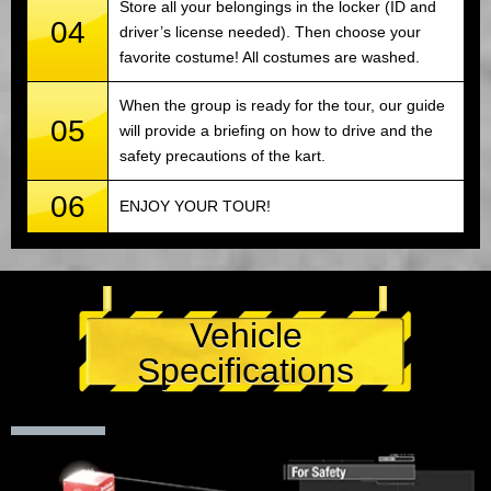
Store all your belongings in the locker (ID and
04
driver’s license needed). Then choose your
favorite costume! All costumes are washed.
When the group is ready for the tour, our guide
05
will provide a briefing on how to drive and the
safety precautions of the kart.
06
ENJOY YOUR TOUR!
Vehicle
Specifications