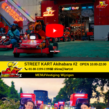
STREET KART Akihabara #2
OPEN 10:00-22:00
📞+81-80-1199-1199
📧
shina@kart.st
MENU/Vestiging Wijzigen
TOP
Over Ons
Specificaties
Prijs
Bereikbaarheid
Reviews
Veelgestelde Vragen