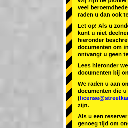
Wij zijn de
pionier
veel beroemdhede
raden u dan ook t
Let op! Als u zond
kunt u niet deelne
hieronder beschr
documenten om in J
ontvangt u geen te
Lees hieronder we
documenten bij on
We raden u aan om 
documenten die u h
(
license@streetka
zijn.
Als u een reserver
genoeg tijd om ons