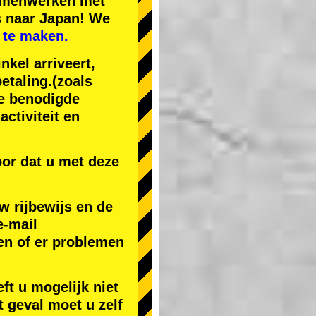
samenwerken met
s naar Japan! We
 te maken.
nkel arriveert,
etaling.
(zoals
de benodigde
ctiviteit en
or dat u met deze
w rijbewijs en de
e-mail
en of er problemen
ft u mogelijk niet
t geval moet u zelf