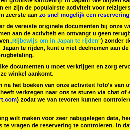
en
grootste kartbedrijf
in Japan! We blijven 
n
en zijn de
populairste activiteit
voor reiziger
en zeerste aan
zo snel mogelijk een reservering
er de vereiste originele documenten bij onze wi
men aan de activiteit en ontvangt u geen terugb
even
„Rijbewijs om in Japan te rijden“
) zonder 
apan te rijden, kunt u niet deelnemen aan de a
rugbetaling.
lke documenten u moet verkrijgen en zorg ervo
ze winkel aankomt.
na het boeken van onze activiteit foto's van u
eeft verkregen naar ons te sturen via chat of 
rt.com
) zodat we van tevoren kunnen controler
ing wilt maken voor zeer nabijgelegen data, hee
 te vragen de reservering te controleren. In da