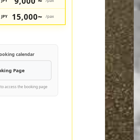
9,000 ~
JPY
/pax
15,000~
JPY
/pax
ooking calendar
oking Page
 to access the booking page