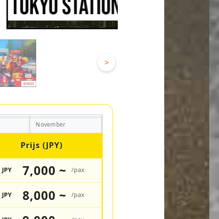
>
November
Prijs (JPY)
7,000 ~
JPY
/pax
8,000 ~
JPY
/pax