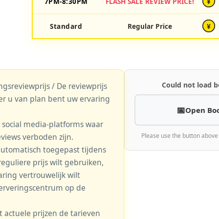
7PM-8:30PM
FLASH SALE REVIEW PRICE!
¥
Standard
Regular Price
¥
Could not load b
gsreviewprijs / De reviewprijs
er u van plan bent uw ervaring
Open Bo
r social media-platforms waar
eviews verboden zijn.
Please use the button above
automatisch toegepast tijdens
eguliere prijs wilt gebruiken,
aring vertrouwelijk wilt
serveringscentrum op de
actuele prijzen de tarieven